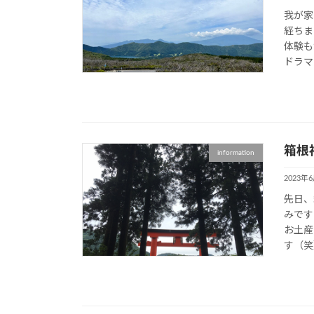
我が家
経ちま
体験も
ドラマ
箱根
information
2023年
先日、
みです
お土産
す（笑