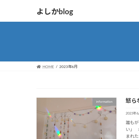
コ
ナ
よしかblog
ン
ビ
テ
ゲ
ン
ー
ツ
シ
へ
ョ
ス
ン
キ
に
ッ
移
HOME
2023年6月
プ
動
怒ら
information
2023年
誰もが
い」 
まれた