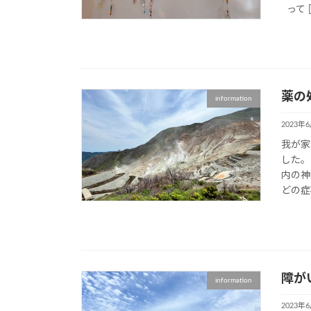
って [
薬の
information
2023年
我が家
した。
内の神
どの症
障が
information
2023年