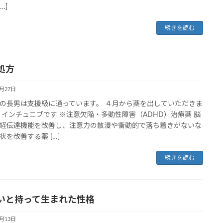
…]
続きを読む
処方
6月27日
の長男は支援級に通っています。 ４月から薬を出していただきま
 インチュニブです ※注意欠陥・多動性障害（ADHD）治療薬 脳
経伝達機能を改善し、注意力の散漫や衝動的で落ち着きがないな
状を改善する薬 […]
続きを読む
いと持って生まれた性格
6月13日