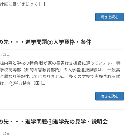
計画に基づきじっく […]
続きを読む
の先・・・進学問題②入学資格・条件
6月22日
抜内容と学校の特色 我が家の長男は支援級に通っています。 特
学校高等部（知的障害教育部門）の入学者選抜試験は、 一般高
と異なり筆記中心ではありません。 多くの学校で実施される試
は、 ①学力検査（国 […]
続きを読む
の先・・・進学問題①進学先の見学・説明会
6月19日