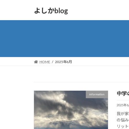
コ
ナ
よしかblog
ン
ビ
テ
ゲ
ン
ー
ツ
シ
へ
ョ
ス
ン
キ
に
ッ
移
HOME
2025年6月
プ
動
中学
information
2025年
我が家
の悩み
リット