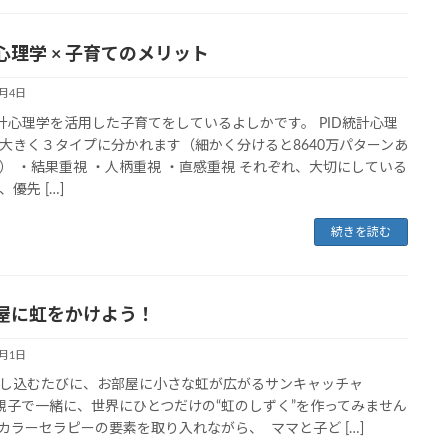
心理学 × 子育てのメリット
6月4日
統計心理学を活用した子育てをしているよしかです。 PID統計心理
大きく３タイプに分かれます（細かく分けると8640万パターンあ
） ・結果重視 ・人柄重視 ・直感重視 それぞれ、大切にしている
優先 […]
続きを読む
屋に虹をかけよう！
6月1日
し込むたびに、お部屋に小さな虹が広がるサンキャッチャ
親子で一緒に、世界にひとつだけの“虹のしずく”を作ってみません
カラーセラピーの要素を取り入れながら、 ママと子ど […]