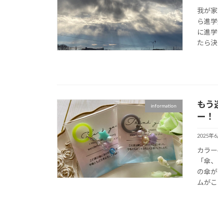
我が家
ら進学
に進学
たら決
もう
information
ー！
2025年
カラー
「傘、
の傘が
ムがこ