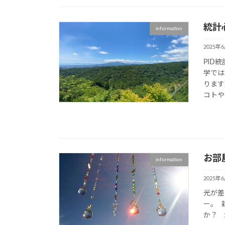
統計
information
2025年
PID
学では
ります
コトや、
お部
information
2025年
光が差
ー。 
か？ 