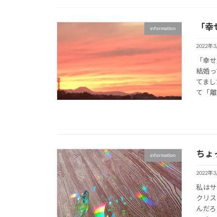
「幸
information
2022年
「幸せ
結婚っ
てまし
て「離
ちょ
information
2022年
私はサ
クリス
んだろ