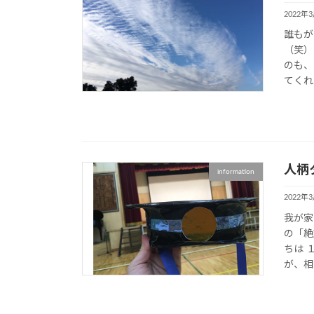
2022年
誰もが
（笑）
のも、
てくれ
人柄
information
2022年
我が家
の「絶
ちは 
が、相