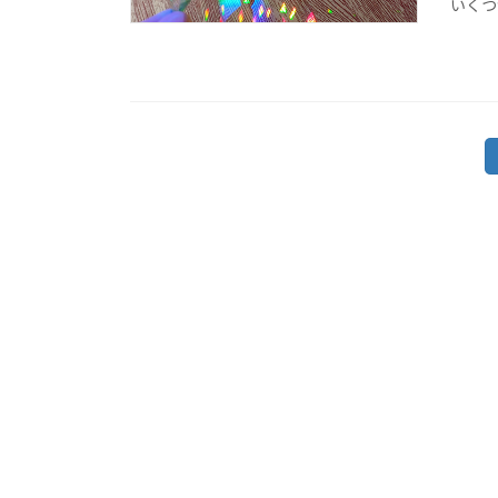
いくつ
投
稿
の
ペ
ー
ジ
送
り