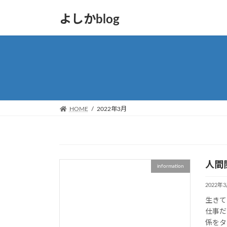
コ
ナ
よしかblog
ン
ビ
テ
ゲ
ン
ー
ツ
シ
へ
ョ
ス
ン
キ
に
ッ
移
HOME
2022年3月
プ
動
人間
information
2022年
生きて
仕事だ
係をタ