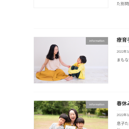
た別問
療育
information
2022年
まもな
春休
information
2022年
息子た