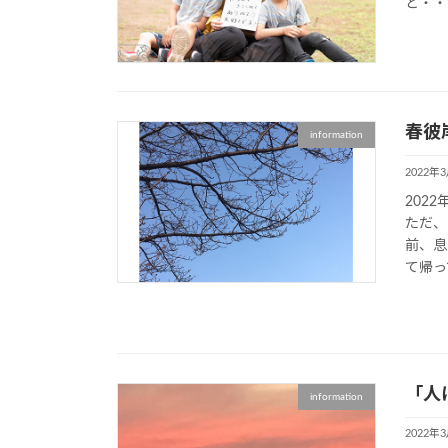
と・・
春彼
information
2022年
202
ただ、
前、息
て帰って
「人
information
2022年