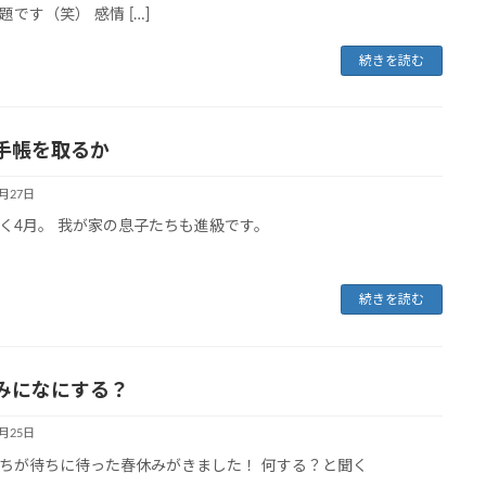
題です（笑） 感情 […]
続きを読む
手帳を取るか
3月27日
く4月。 我が家の息子たちも進級です。
続きを読む
みになにする？
3月25日
ちが待ちに待った春休みがきました！ 何する？と聞く