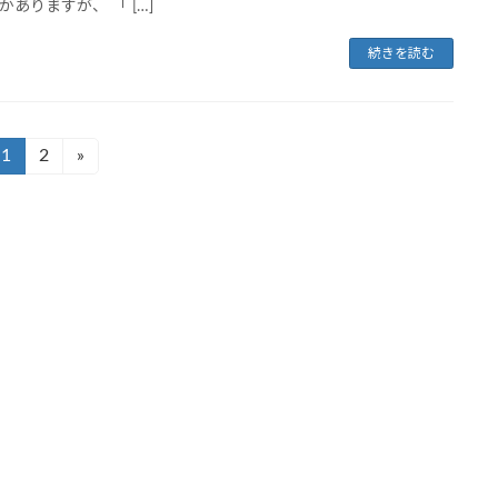
かありますが、 「 […]
続きを読む
1
2
»
固
固
定
定
ペ
ペ
ー
ー
ジ
ジ