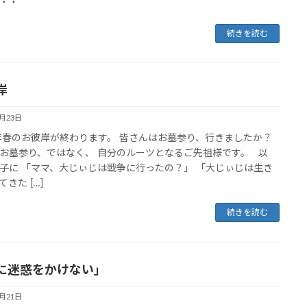
・・
続きを読む
岸
3月23日
2年春のお彼岸が終わります。 皆さんはお墓参り、行きましたか？
お墓参り、ではなく、 自分のルーツとなるご先祖様です。 以
子に 「ママ、大じぃじは戦争に行ったの？」 「大じぃじは生き
きた […]
続きを読む
に迷惑をかけない」
3月21日