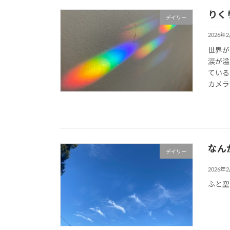
りく
デイリー
2026年
世界が
涙が溢
ている
カメラ
なん
デイリー
2026年
ふと空