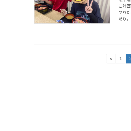
息子達
こ計画
やりた
だり。
投
«
1
固
定
稿
ペ
の
ー
ジ
ペ
ー
ジ
送