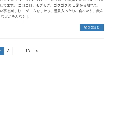
とプチ旅行へ行ってきました。 旅行は「ご褒美」的にちょこちょ
してます。 ゴロゴロ、モグモグ、ゴクゴク笑 日常から離れて、
い事を楽しむ！ ゲームをしたり、温泉入ったり、食べたり、飲ん
 なぜかそんなシ […]
続きを読む
2
3
…
13
»
固
固
固
定
定
定
ペ
ペ
ペ
ー
ー
ー
ジ
ジ
ジ