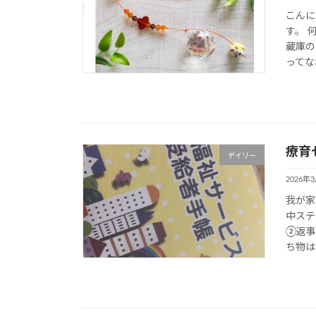
こんに
す。 
蔵庫の
ってなわ
療育
デイリー
2026年
我が家
中ステ
②返事
ち物は