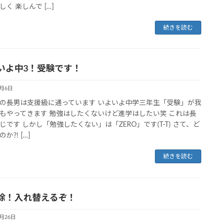
く 楽しんで […]
続きを読む
いよ中3！受験です！
4月6日
の長男は支援級に通っています いよいよ中学三年生「受験」が我
もやってきます 勉強はしたくないけど進学はしたい笑 これは長
じです しかし「勉強したくない」は「ZERO」です(T-T) さて、ど
か⁈ […]
続きを読む
除！入れ替えるぞ！
3月26日