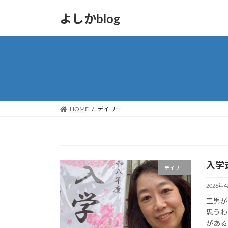
コ
ナ
よしかblog
ン
ビ
テ
ゲ
ン
ー
ツ
シ
へ
ョ
ス
ン
キ
に
ッ
移
HOME
デイリー
プ
動
入学
デイリー
2026年
二男が
思うわ
がある