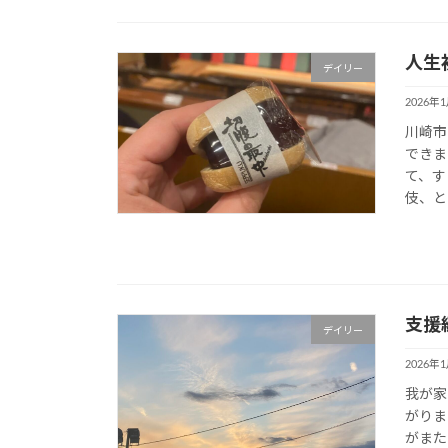
人生
デイリー
2026年
川崎市
できま
て、す
伎、と
支援
デイリー
2026年
我が家
がりま
がまた