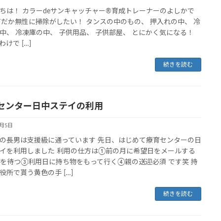
ちは！ カラーdeサンキャッチャー®︎育成トレーナーのよしかで
何だか無性に掃除がしたい！ タンスの中のもの、 押入れの中、 冷
中、 冷凍庫の中、 子供用品、 子供部屋、 とにかく気になる！
けで […]
続きを読む
センター日中ステイの利用
3月5日
の長男は支援級に通っています 先日、はじめて療育センターの日
イを利用しました 利用の仕方は①前の月に希望日をメールする
を待つ③利用日に持ち物をもって行く④親の送迎必須 です笑 持
役所で貰う黄色の手 […]
続きを読む