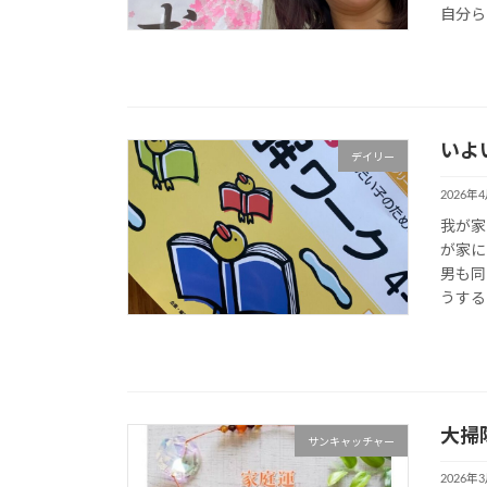
自分らし
いよ
デイリー
2026年
我が家
が家に
男も同
うするの
大掃
サンキャッチャー
2026年